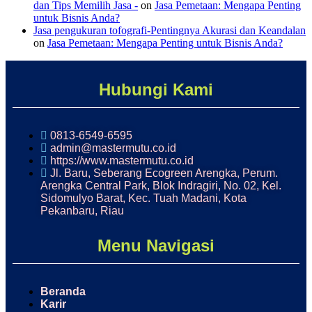
dan Tips Memilih Jasa -
on
Jasa Pemetaan: Mengapa Penting
untuk Bisnis Anda?
Jasa pengukuran tofografi-Pentingnya Akurasi dan Keandalan
on
Jasa Pemetaan: Mengapa Penting untuk Bisnis Anda?
Hubungi Kami
0813-6549-6595
admin@mastermutu.co.id
https://www.mastermutu.co.id
Jl. Baru, Seberang Ecogreen Arengka, Perum.
Arengka Central Park, Blok Indragiri, No. 02, Kel.
Sidomulyo Barat, Kec. Tuah Madani, Kota
Pekanbaru, Riau
Menu Navigasi
Beranda
Karir