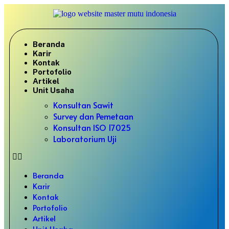
Beranda
Karir
Kontak
Portofolio
Artikel
Unit Usaha
Konsultan Sawit
Survey dan Pemetaan
Konsultan ISO 17025
Laboratorium Uji
Beranda
Karir
Kontak
Portofolio
Artikel
Unit Usaha