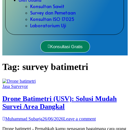
Konsultan Sawit
Survey dan Pemetaan
Konsultan ISO 17025
Laboratorium Uji
Konsultasi Gratis
Tag:
survey batimetri
Jasa Surveyor
Drone Batimetri (USV): Solusi Mudah
Survei Area Dangkal
Muhammad Subarja
26/06/2026
Leave a comment
Drone batimetri - Pernahkah kamu penasaran bagaimana cara orang