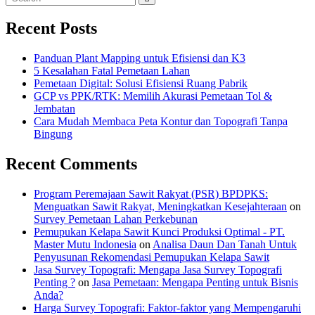
Recent Posts
Panduan Plant Mapping untuk Efisiensi dan K3
5 Kesalahan Fatal Pemetaan Lahan
Pemetaan Digital: Solusi Efisiensi Ruang Pabrik
GCP vs PPK/RTK: Memilih Akurasi Pemetaan Tol &
Jembatan
Cara Mudah Membaca Peta Kontur dan Topografi Tanpa
Bingung
Recent Comments
Program Peremajaan Sawit Rakyat (PSR) BPDPKS:
Menguatkan Sawit Rakyat, Meningkatkan Kesejahteraan
on
Survey Pemetaan Lahan Perkebunan
Pemupukan Kelapa Sawit Kunci Produksi Optimal - PT.
Master Mutu Indonesia
on
Analisa Daun Dan Tanah Untuk
Penyusunan Rekomendasi Pemupukan Kelapa Sawit
Jasa Survey Topografi: Mengapa Jasa Survey Topografi
Penting ?
on
Jasa Pemetaan: Mengapa Penting untuk Bisnis
Anda?
Harga Survey Topografi: Faktor-faktor yang Mempengaruhi